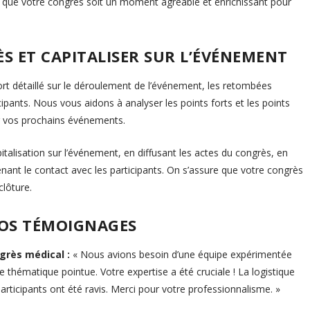
 ce que votre congrès soit un moment agréable et enrichissant pour
CÈS ET CAPITALISER SUR L’ÉVÉNEMENT
rt détaillé sur le déroulement de l’événement, les retombées
cipants. Nous vous aidons à analyser les points forts et les points
our vos prochains événements.
lisation sur l’événement, en diffusant les actes du congrès, en
ant le contact avec les participants. On s’assure que votre congrès
clôture.
VOS TÉMOIGNAGES
grès médical :
« Nous avions besoin d’une équipe expérimentée
 thématique pointue. Votre expertise a été cruciale ! La logistique
articipants ont été ravis. Merci pour votre professionnalisme. »