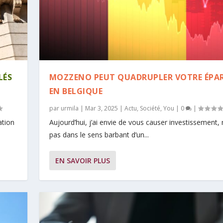
LÉS
MOZZENO PEUT QUADRUPLER VOTRE ÉPA
EN BELGIQUE
par
urmila
|
Mar 3, 2025
|
Actu
,
Société
,
You
|
0
|
ation
Aujourd’hui, j’ai envie de vous causer investissement,
pas dans le sens barbant d’un...
EN SAVOIR PLUS