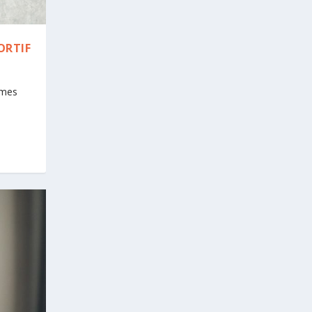
ORTIF
mmes