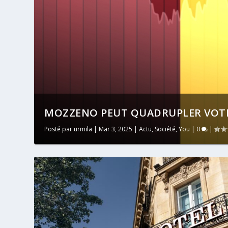
MOZZENO PEUT QUADRUPLER VOTR
Posté par
urmila
|
Mar 3, 2025
|
Actu
,
Société
,
You
|
0
|