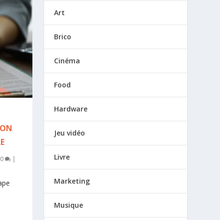
Art
Brico
Cinéma
Food
Hardware
ION
Jeu vidéo
E
Livre
0
|
Marketing
ape
Musique