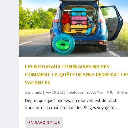
LES NOUVEAUX ITINÉRAIRES BELGES :
COMMENT LA QUÊTE DE SENS REDÉFINIT LE
VACANCES
par
urmila
|
Fév 26, 2025
|
Outdoor
,
Travel
,
You
|
0
|
Depuis quelques années, un mouvement de fond
transforme la manière dont les Belges voyagent....
EN SAVOIR PLUS