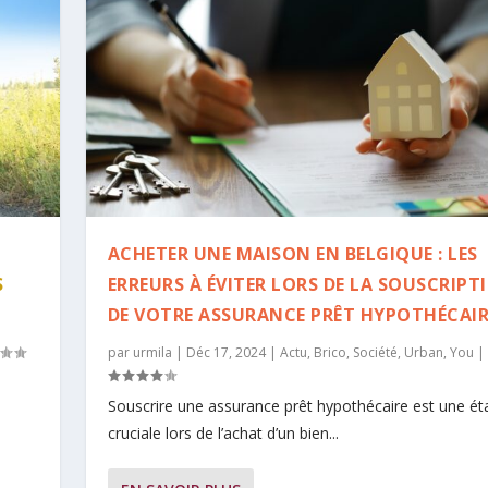
ACHETER UNE MAISON EN BELGIQUE : LES
S
ERREURS À ÉVITER LORS DE LA SOUSCRIPT
DE VOTRE ASSURANCE PRÊT HYPOTHÉCAIR
par
urmila
|
Déc 17, 2024
|
Actu
,
Brico
,
Société
,
Urban
,
You
|
Souscrire une assurance prêt hypothécaire est une ét
cruciale lors de l’achat d’un bien...