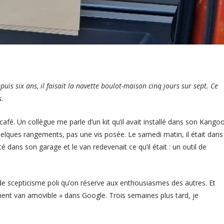
puis six ans, il faisait la navette boulot-maison cinq jours sur sept. Ce
s.
café. Un collègue me parle d’un kit qu’il avait installé dans son Kango
 quelques rangements, pas une vis posée. Le samedi matin, il était dans
é dans son garage et le van redevenait ce qu’il était : un outil de
 de scepticisme poli qu’on réserve aux enthousiasmes des autres. Et
ment van amovible » dans Google. Trois semaines plus tard, je